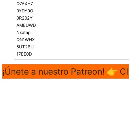
Q7AXH7
0YDY0O
0R202Y
AMEUWD
Nxatap
QN1WHX
5UT2BU
17EE0D
¡Únete a nuestro Patreon! 👉 Cl