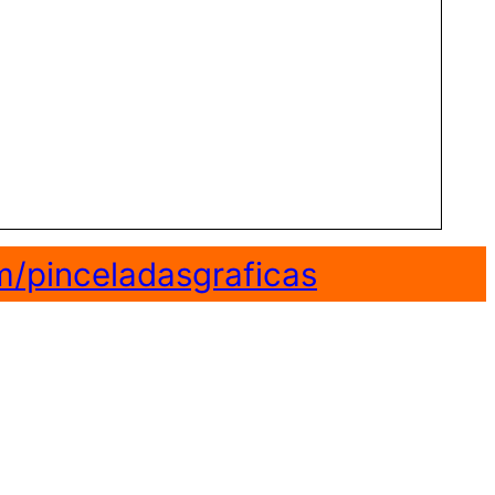
m/pinceladasgraficas