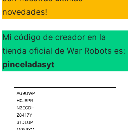
novedades!
Mi código de creador en la
tienda oficial de War Robots es:
pinceladasyt
AG9UWP
H0J8PR
N2EGDH
Z8417Y
31DLUP
M0Y9XV