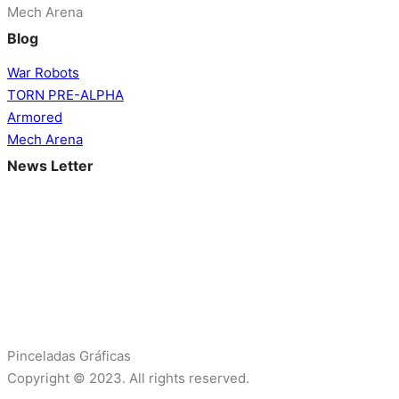
Mech Arena
Blog
War Robots
TORN PRE-ALPHA
Armored
Mech Arena
News Letter
Suscríbete para estar al día con las últimas novedades,
mejoras y eventos en tus juegos preferidos. Mantente
informado y prepárate para conquistar nuevos desafíos
mientras te sumerges en el emocionante mundo de los
videojuegos. ¡No dejes que la diversión pase de largo,
suscríbete ahora y mantén tu aventura en constante
evolución!
Pinceladas Gráficas
Copyright © 2023. All rights reserved.