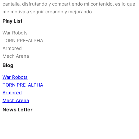
pantalla, disfrutando y compartiendo mi contenido, es lo que
me motiva a seguir creando y mejorando.
Play List
War Robots
TORN PRE-ALPHA
Armored
Mech Arena
Blog
War Robots
TORN PRE-ALPHA
Armored
Mech Arena
News Letter
Suscríbete para estar al día con las últimas novedades,
mejoras y eventos en tus juegos preferidos. Mantente
informado y prepárate para conquistar nuevos desafíos